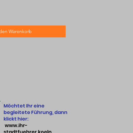
 den Warenkorb
Möchtet Ihr eine
begleitete Führung, dann
klickt hier:
www.ihr-
stadtfuehrer.koeln