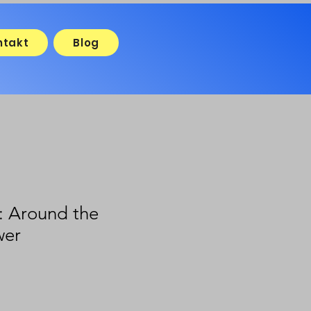
ntakt
Blog
 Around the
wer