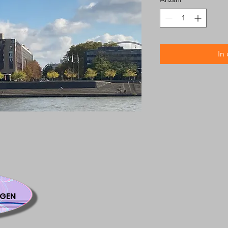
In
GEN