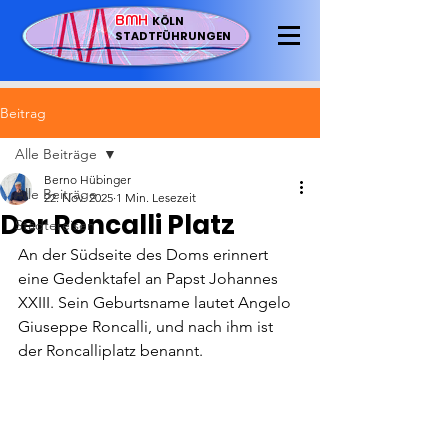
BMH
KÖLN
STADTFÜHRUNGEN
Beitrag
Alle Beiträge
Berno Hübinger
Alle Beiträge
22. Nov. 2025
1 Min. Lesezeit
Der Roncalli Platz
Städtereisen
An der Südseite des Doms erinnert 
eine Gedenktafel an Papst Johannes 
XXIII. Sein Geburtsname lautet Angelo 
Giuseppe Roncalli, und nach ihm ist 
der Roncalliplatz benannt.