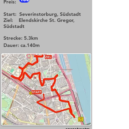
P
rei
s:
Start:
Severinstorburg, Südstadt
Ziel:
Elendskirche St. Gregor,
Südstadt
Strecke:
5.3km
Daue
r:
ca.140m