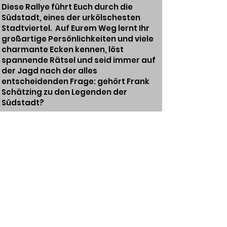
Diese Rallye führt Euch durch die
Südstadt, eines der urkölschesten
Stadtviertel. Auf Eurem Weg lernt Ihr
großartige Persönlichkeiten und viele
charmante Ecken kennen, löst
spannende Rätsel und seid immer auf
der Jagd nach der alles
entscheidenden Frage: gehört Frank
Schätzing zu den Legenden der
Südstadt?
ZUR BUCHUNG
ZURÜCK
BMH
KÖLN
STADTFÜHRUNGEN