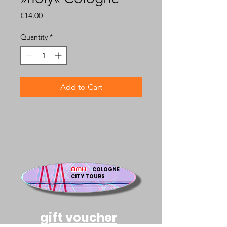
Price
€14.00
Quantity
*
Add to Cart
BMH
COLOGNE
CITY TOURS
gift voucher