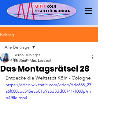
BMH
KÖLN
STADTFÜHRUNGEN
Beitrag
Alle Beiträge
Berno Hübinger
Alle Beiträge
15. Juni
1 Min. Lesezeit
Das Montagsrätsel 28
Städtereisen
Entdecke die Weltstadt Köln - Cologne
https://video.wixstatic.com/video/ddc658_23
a6f000cbc545ecb81b9a5d3dd00741/1080p/m
p4/file.mp4